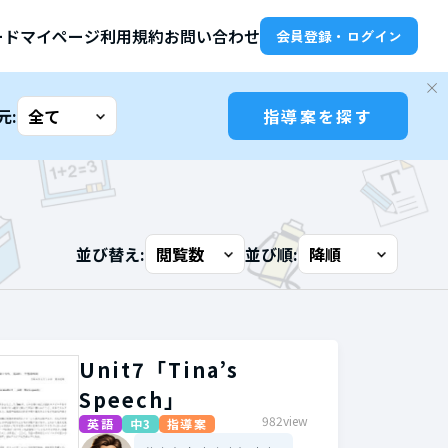
ード
マイページ
利用規約
お問い合わせ
会員登録・ログイン
元:
指導案を探す
並び替え:
並び順:
Unit7「Tina’s
Speech」
982view
英語
中3
指導案