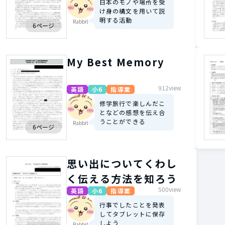
日本のモノや場所を受
け身の構文を用いて説
明する活動
Rabbit
6ページ
My Best Memory
912view
英語
小6
指導案
修学旅行で楽しんだこ
となどの感想を伝え合
うことができる
Rabbit
6ページ
思い出についてくわし
く伝える方法を知ろう
500view
英語
小6
指導案
行事でしたことを発表
してタブレットに保存
しよう
Rabbit