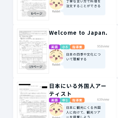
丁寧な言い方で料理を
注文することができる
Rabbit
6ページ
Welcome to Japan.
958view
英語
小5
指導案
日本の四季や文化につ
いて理解する
Rabbit
19ページ
日本にいる外国人アー
ティスト
639view
英語
中1
指導案
日本に観光にくる外国
人に向けて、観光ツア
ーを提案しよう
Rabbit