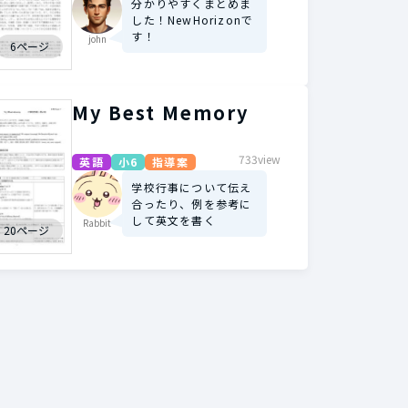
分かりやすくまとめま
した！NewHorizonで
す！
john
6ページ
My Best Memory
733view
英語
小6
指導案
学校行事について伝え
合ったり、例を参考に
して英文を書く
Rabbit
20ページ