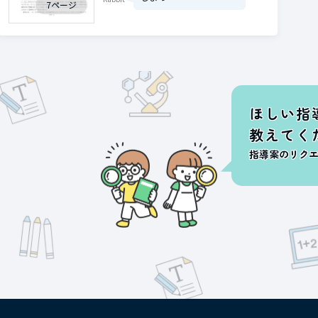
7ページ
ほしい指
教えてく
指導案のリク