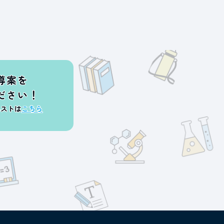
導案を
ださい！
エストは
こちら