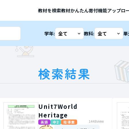
教材を検索
教材かんたん寄付機能
アップロ
学年:
教科:
単
検索結果
Unit7World
Heritage
1448view
英語
中2
指導案