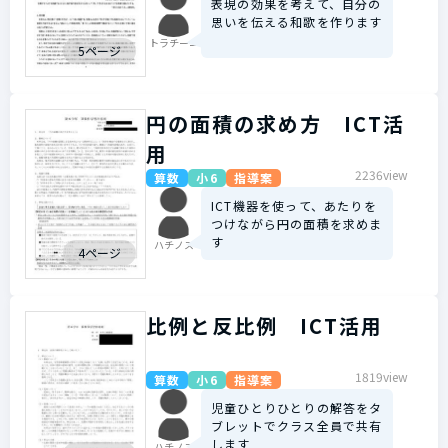
表現の効果を考えて、自分の
思いを伝える和歌を作ります
トラチーニ
5ページ
円の面積の求め方 ICT活
用
2236view
算数
小6
指導案
ICT機器を使って、あたりを
つけながら円の面積を求めま
す
ハチノス
4ページ
比例と反比例 ICT活用
1819view
算数
小6
指導案
児童ひとりひとりの解答をタ
ブレットでクラス全員で共有
します
ハチノス