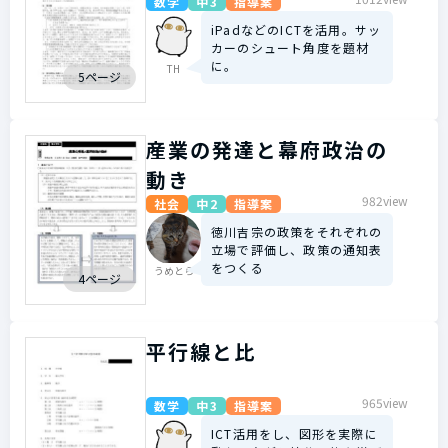
数学
中3
指導案
iPadなどのICTを活用。サッ
カーのシュート角度を題材
に。
TH
5ページ
産業の発達と幕府政治の
動き
982view
社会
中2
指導案
徳川吉宗の政策をそれぞれの
立場で評価し、政策の通知表
をつくる
うめとら
4ページ
平行線と比
965view
数学
中3
指導案
ICT活用をし、図形を実際に