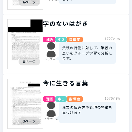
6ページ
字のないはがき
1727view
国語
中2
指導案
父親の行動に対して、筆者の
思いをグループ学習で分析し
ます。
トラチーニ
8ページ
今に生きる言葉
1576view
国語
中1
指導案
漢文の読み方や表現の特徴を
見つけます
トラチーニ
3ページ