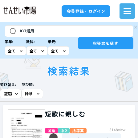
会員登録・ログイン
学年:
教科:
単元:
指導案を探す
検索結果
並び替え:
並び順:
短歌に親しむ
3148view
国語
中2
指導案