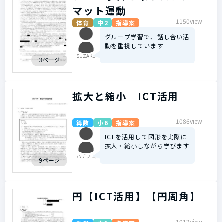
マット運動
1150view
体育
中2
指導案
グループ学習で、話し合い活
動を重視しています
SUZAKU
3ページ
拡大と縮小 ICT活用
1086view
算数
小6
指導案
ICTを活用して図形を実際に
拡大・縮小しながら学びます
ハチノス
9ページ
円【ICT活用】【円周角】
1012view