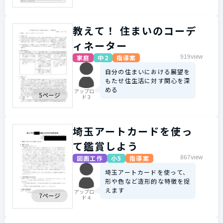
教えて！ 住まいのコーデ
ィネーター
919view
家庭
中2
指導案
自分の住まいにおける展望を
もたせ住生活に対す関心を深
める
アップロー
5ページ
ド３
埼玉アートカードを使っ
て鑑賞しよう
867view
図画工作
小5
指導案
埼玉アートカードを使って、
形や色など造形的な特徴を捉
えます
アップロー
7ページ
ド４