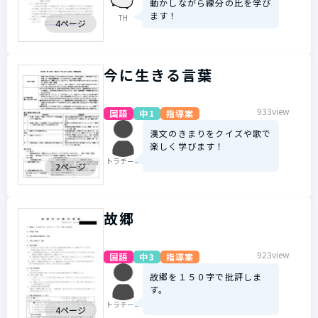
動かしながら線分の比を学び
ます！
TH
4ページ
今に生きる言葉
933view
国語
中1
指導案
漢文のきまりをクイズや歌で
楽しく学びます！
トラチーニ
2ページ
故郷
923view
国語
中3
指導案
故郷を１５０字で批評しま
す。
トラチーニ
4ページ