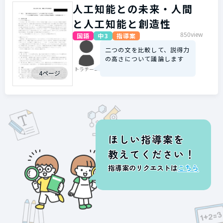
人工知能との未来・人間
と人工知能と創造性
850view
国語
中3
指導案
二つの文を比較して、説得力
の高さについて議論します
トラチーニ
4ページ
ほしい指導案を
教えてください！
指導案のリクエストは
こちら