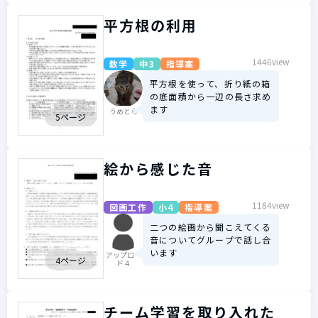
平方根の利用
1446view
数学
中3
指導案
平方根を使って、折り紙の箱
の底面積から一辺の長さ求め
ます
うめとら
5ページ
絵から感じた音
1184view
図画工作
小4
指導案
二つの絵画から聞こえてくる
音についてグループで話し合
います
アップロー
4ページ
ド４
チーム学習を取り入れた