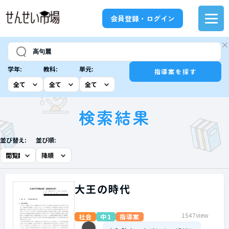
会員登録・ログイン
学年:
教科:
単元:
指導案を探す
検索結果
並び替え:
並び順:
大王の時代
1547view
社会
中1
指導案