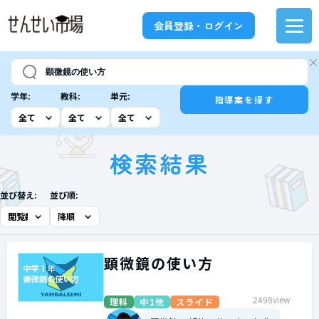
会員登録・ログイン
学年:
教科:
単元:
指導案を探す
検索結果
並び替え:
並び順:
顕微鏡の使い方
2498view
理科
中1他
スライド