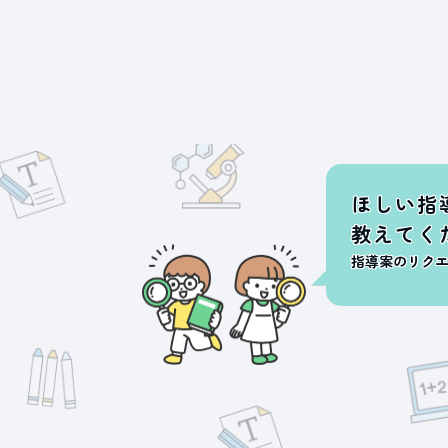
ほしい指
教えてく
指導案のリク