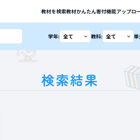
教材を検索
教材かんたん寄付機能
アップロ
学年:
教科:
単
検索結果