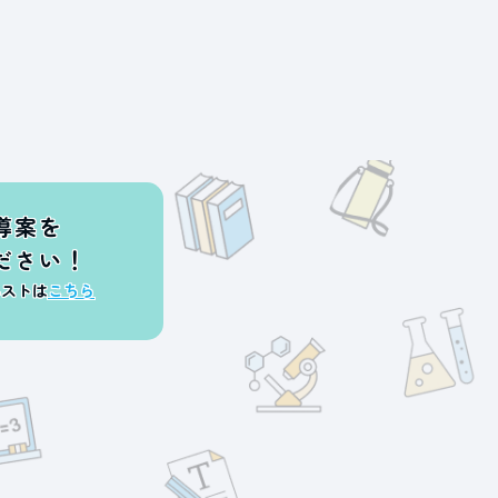
導案を
ださい！
エストは
こちら