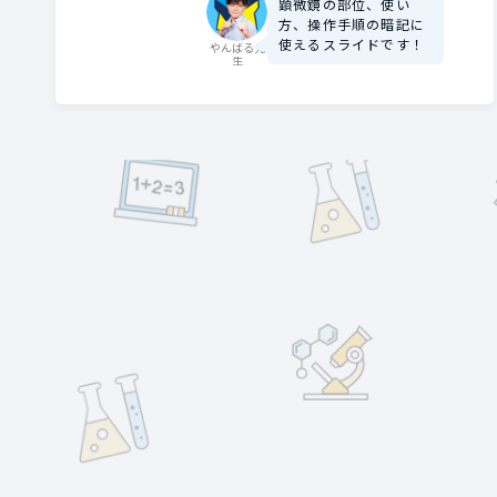
顕微鏡の部位、使い
方、操作手順の暗記に
使えるスライドです！
やんばる先
生