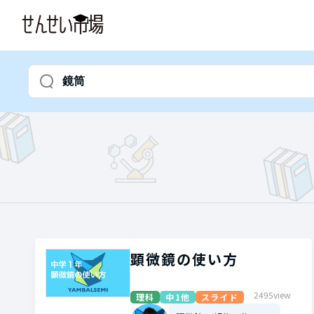
顕微鏡の使い方
2495view
理科
中1他
スライド