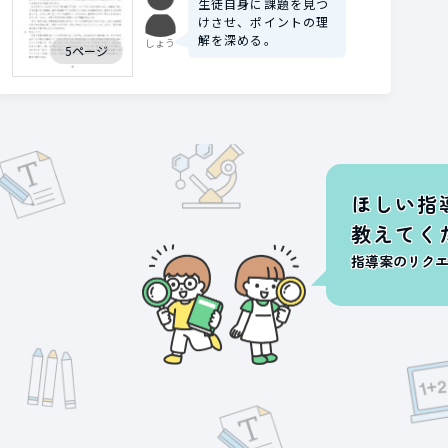
生徒自身に課題を見つ
けさせ、ポイントの理
解を深める。
しょう
5ページ
ほしい指
教えてく
指導案のリク