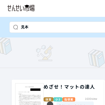
めざせ！マットの達人
1600view
体育
小3
指導案