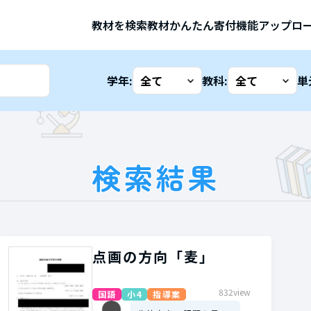
教材を検索
教材かんたん寄付機能
アップロ
学年:
教科:
単
検索結果
点画の方向「麦」
832view
国語
小4
指導案