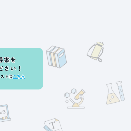
導案を
ださい！
エストは
こちら