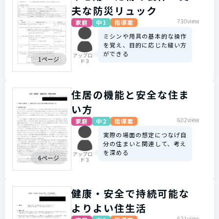
夫な防災リュック
730view
家庭
中1
指導案
ミシンや用具の基本的な操作
を覚え、目的に応じた縫い方
ができる
アップロー
1ページ
ド３
住居の機能と安全な住ま
い方
602view
家庭
中2
指導案
実際の場面の想定につなげ自
分の住まいと関連して、考え
を深める
アップロー
6ページ
ド３
健康・安全で持続可能な
よりよい住生活
521view