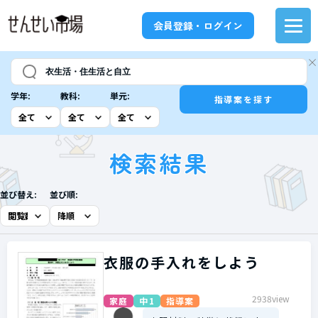
会員登録・ログイン
学年:
教科:
単元:
指導案を探す
検索結果
並び替え:
並び順:
衣服の手入れをしよう
2938view
家庭
中1
指導案