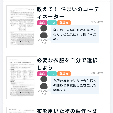
教えて！ 住まいのコーデ
ィネーター
922view
家庭
中2
指導案
自分の住まいにおける展望を
もたせ住生活に対す関心を深
める
アップロー
5ページ
ド３
必要な衣服を自分で選択
しよう
889view
家庭
中1
指導案
衣服の機能を知り社会生活と
の関わりを意識した衣生活を
構築する
アップロー
5ページ
ド３
布を用いた物の製作～丈