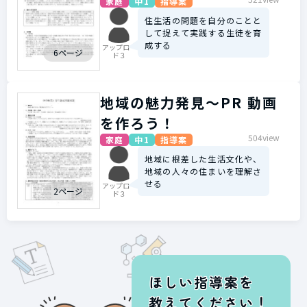
家庭
中1
指導案
住生活の問題を自分のことと
して捉えて実践する生徒を育
成する
アップロー
6ページ
ド３
地域の魅力発見～PR 動画
を作ろう！
504view
家庭
中1
指導案
地域に根差した生活文化や、
地域の人々の住まいを理解さ
せる
アップロー
2ページ
ド３
ほしい指導案を
教えてください！