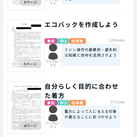
9ページ
ド３
エコバックを作成しよう
1296view
家庭
中2
指導案
ミシン操作の基礎的・基本的
な知識と技術を活用させよう
アップロー
5ページ
ド３
自分らしく目的に合わせ
た着方
972view
家庭
中2
指導案
着方によって人に与える印象
が異なることに気づかせよう
アップロー
4ページ
ド３