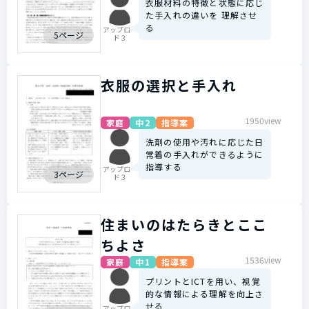
衣服材料の特徴と状態に応じ
た手入れの違いを 理解させ
る
アップロー
5ページ
ド３
衣服の選択と手入れ
1950view
家庭
中2
指導案
洗剤の使用や汚れに応じた日
常着の手入れができるように
指導する
アップロー
3ページ
ド３
住まいのはたらきとここ
ちよさ
1536view
家庭
中1
指導案
プリントとICTを用い、視覚
的な情報による理解を向上さ
せる
アップロー