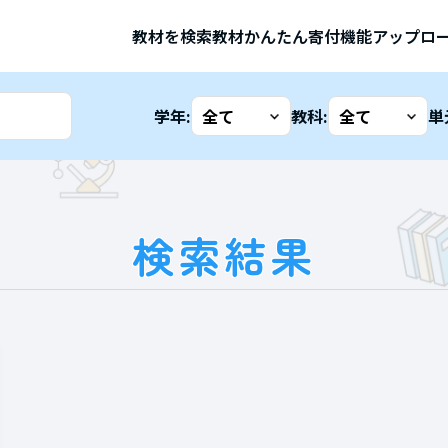
教材を検索
教材かんたん寄付機能
アップロ
学年:
教科:
単
検索結果