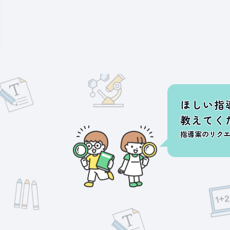
ほしい指
教えてく
指導案のリク