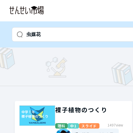
裸子植物のつくり
1497view
理科
中1
スライド