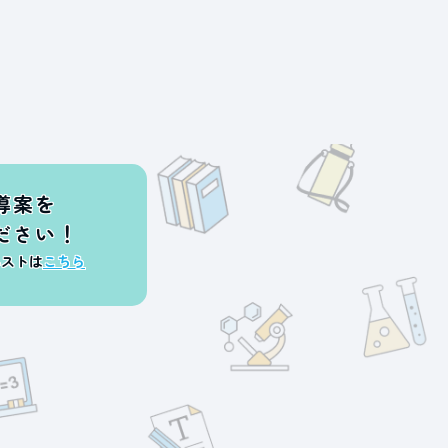
導案を
ださい！
エストは
こちら