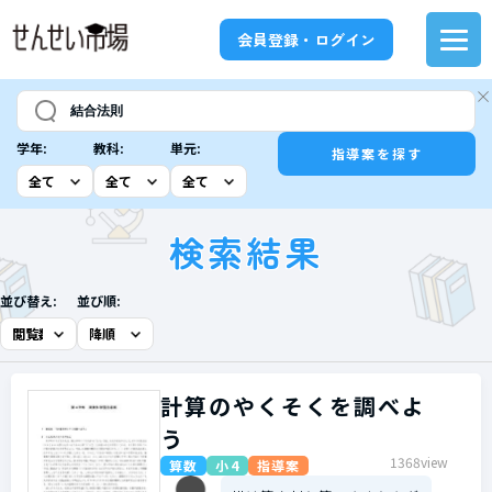
会員登録・ログイン
学年:
教科:
単元:
指導案を探す
検索結果
並び替え:
並び順:
計算のやくそくを調べよ
う
1368view
算数
小4
指導案