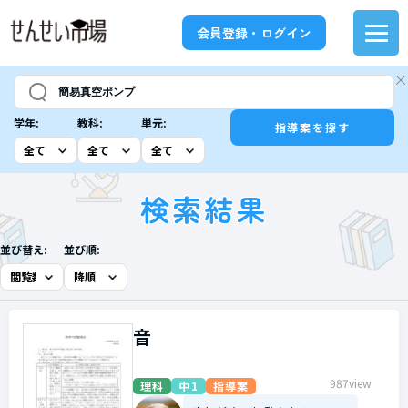
会員登録・ログイン
学年:
教科:
単元:
指導案を探す
検索結果
並び替え:
並び順:
音
987view
理科
中1
指導案