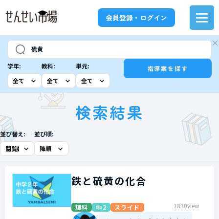
会員登録・ログイン
学年:
教科:
単元:
指導案を探す
検索結果
並び替え:
並び順:
鉄と硫黄の化合
1830view
理科
中2
スライド