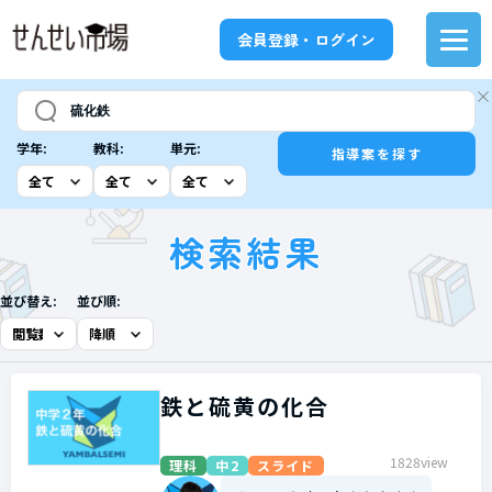
会員登録・ログイン
学年:
教科:
単元:
指導案を探す
検索結果
並び替え:
並び順:
鉄と硫黄の化合
1828view
理科
中2
スライド