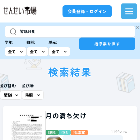
会員登録・ログイン
学年:
教科:
単元:
指導案を探す
検索結果
並び替え:
並び順:
月の満ち欠け
1199view
理科
中3
指導案