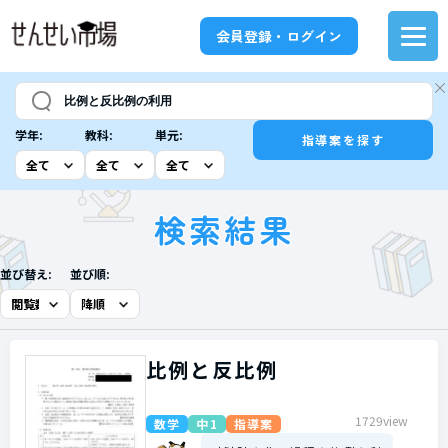
会員登録・ログイン
学年:
教科:
単元:
指導案を探す
検索結果
並び替え:
並び順:
比例と反比例
1729view
数学
中1
指導案