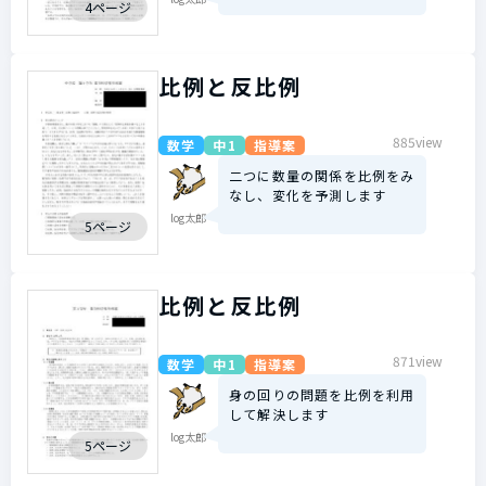
4ページ
比例と反比例
885view
数学
中1
指導案
二つに数量の関係を比例をみ
なし、変化を予測します
log太郎
5ページ
比例と反比例
871view
数学
中1
指導案
身の回りの問題を比例を利用
して解決します
log太郎
5ページ