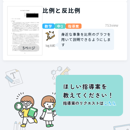
比例と反比例
753view
数学
中1
指導案
身近な事象を比例のグラフを
用いて説明できるようにしま
す
log太郎
5ページ
ほしい指導案を
教えてください！
指導案のリクエストは
こちら