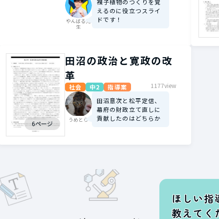
裸子植物のつくりを覚
えるのに役立つスライ
ドです！
やんばる先
生
田沼の政治と寛政の改
革
1177view
社会
中2
指導案
田沼意次と松平定信、
幕府の財政立て直しに
貢献したのはどちらか
うめとら
6ページ
ほしい指
教えてく