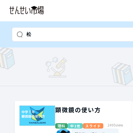
顕微鏡の使い方
2495view
理科
中1他
スライド