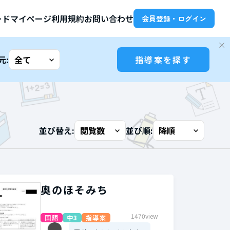
ード
マイページ
利用規約
お問い合わせ
会員登録・ログイン
元:
指導案を探す
並び替え:
並び順:
奥のほそみち
1470view
国語
中3
指導案