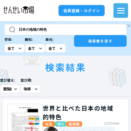
会員登録・ログイン
学年:
教科:
単元:
指導案を探す
検索結果
並び替え:
並び順:
世界と比べた日本の地域
的特色
1205view
社会
中2
指導案