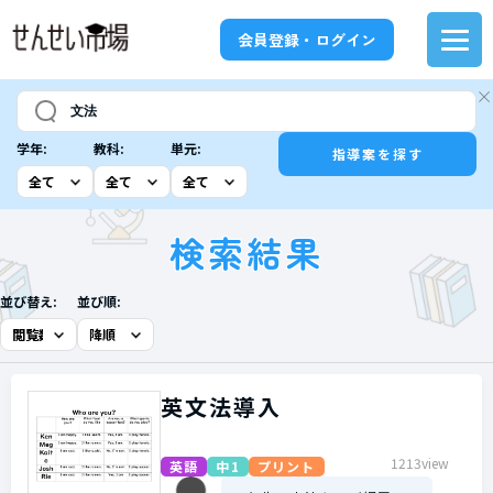
会員登録・ログイン
学年:
教科:
単元:
指導案を探す
検索結果
並び替え:
並び順:
英文法導入
1213view
英語
中1
プリント