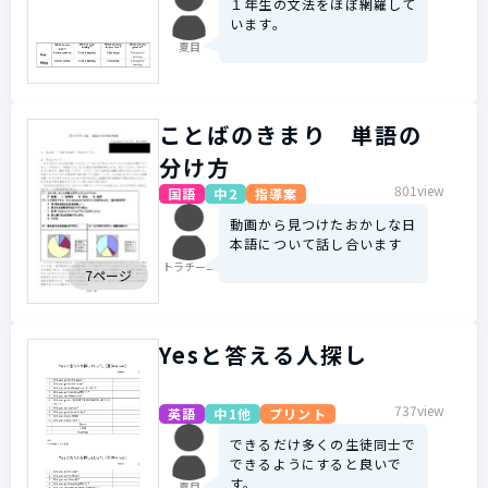
１年生の文法をほぼ網羅して
います。
夏目
ことばのきまり 単語の
分け方
801view
国語
中2
指導案
動画から見つけたおかしな日
本語について話し合います
トラチーニ
7ページ
Yesと答える人探し
737view
英語
中1他
プリント
できるだけ多くの生徒同士で
できるようにすると良いで
す。
夏目