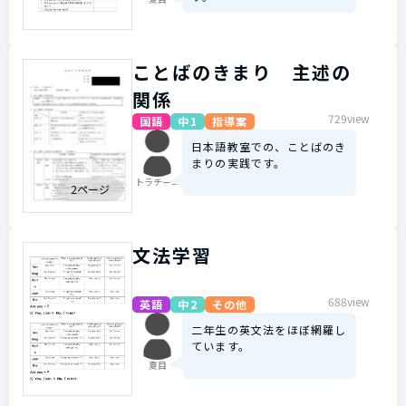
ことばのきまり 主述の
関係
729view
国語
中1
指導案
日本語教室での、ことばのき
まりの実践です。
トラチーニ
2ページ
文法学習
688view
英語
中2
その他
二年生の英文法をほぼ網羅し
ています。
夏目