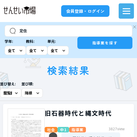
会員登録・ログイン
学年:
教科:
単元:
指導案を探す
検索結果
並び替え:
並び順:
旧石器時代と縄文時代
3827view
社会
中1
指導案