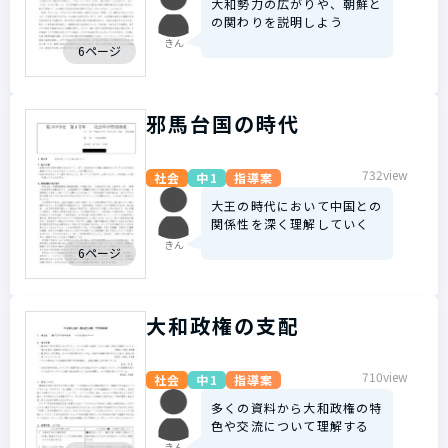
大和勢力の広がりや、朝鮮と
の関わりを説明しよう
きん
6ページ
邪馬台国の時代
732view
社会
中1
指導案
大王の時代において中国との
関係性を深く理解していく
きん
6ページ
大和政権の支配
710view
社会
中1
指導案
多くの資料から大和政権の特
色や交流について理解する
きん