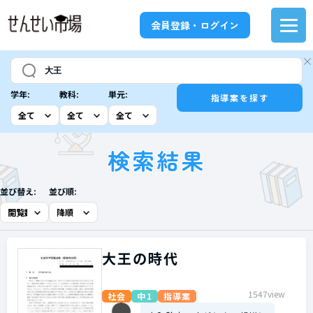
会員登録・ログイン
学年:
教科:
単元:
指導案を探す
検索結果
並び替え:
並び順:
大王の時代
1547view
社会
中1
指導案