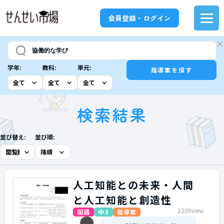
会員登録・ログイン
学年:
教科:
単元:
指導案を探す
検索結果
並び替え:
並び順:
人工知能との未来・人間
と人工知能と創造性
2209view
国語
中3
指導案