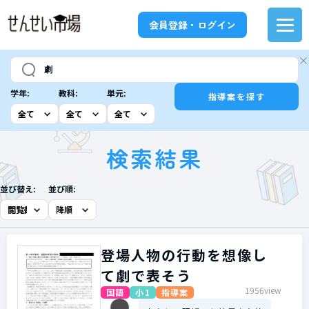
会員登録・ログイン
学年:
教科:
単元:
指導案を探す
検索結果
並び替え:
並び順:
登場人物の行動を想像し
て劇で表そう
1956view
国語
小1
指導案