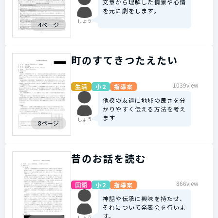
文章から理解した情景や心情
を元に劇をします。
しょう
4ページ
町のすてきつたえたい
1039view
生活
小2
指導案
他校の友達に地域の良さを分
かりやすく伝える方法を考え
ます
しょう
8ページ
昔のお話を読む
866view
国語
小2
指導案
神話や伝承に興味を持たせ、
それについて発表会を行いま
す。
しょう