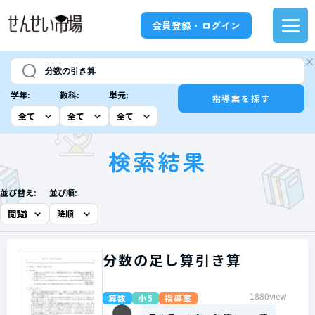
会員登録・ログイン
学年:
教科:
単元:
指導案を探す
検索結果
並び替え:
並び順:
分数の足し算引き算
1880view
算数
小5
指導案