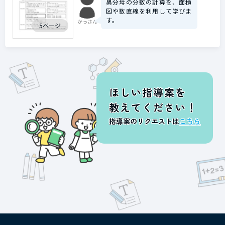
異分母の分数の計算を、面積
図や数直線を利用して学びま
す。
かっさん
5ページ
ほしい指導案を
教えてください！
指導案のリクエストは
こちら