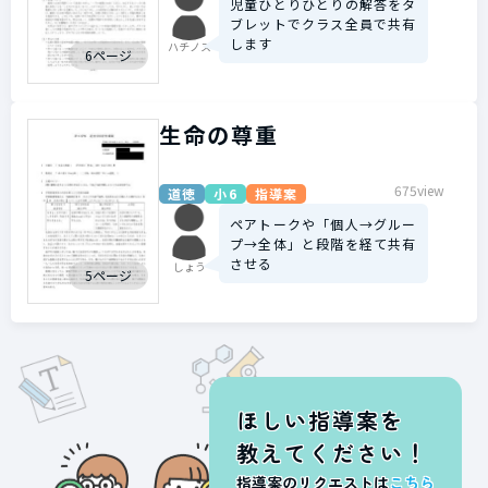
児童ひとりひとりの解答をタ
ブレットでクラス全員で共有
します
ハチノス
6ページ
生命の尊重
675view
道徳
小6
指導案
ペアトークや「個人→グルー
プ→全体」と段階を経て共有
させる
しょう
5ページ
ほしい指導案を
教えてください！
指導案のリクエストは
こちら