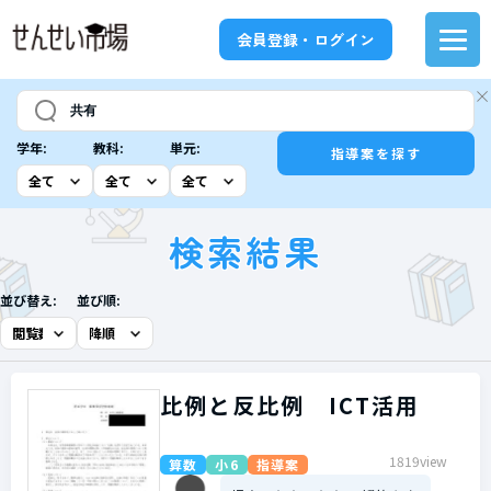
会員登録・ログイン
学年:
教科:
単元:
指導案を探す
検索結果
並び替え:
並び順:
比例と反比例 ICT活用
1819view
算数
小6
指導案