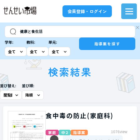
会員登録・ログイン
学年:
教科:
単元:
指導案を探す
検索結果
並び替え:
並び順:
食中毒の防止(家庭科)
1076view
家庭
中2
指導案