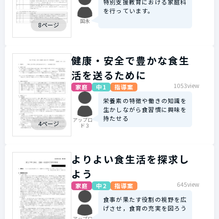
特別支援教育における家庭科
を行っています。
国永
8ページ
健康・安全で豊かな食生
活を送るために
1053view
家庭
中1
指導案
栄養素の特徴や働きの知識を
生かしながら食習慣に興味を
持たせる
アップロー
4ページ
ド３
よりよい食生活を探求し
よう
645view
家庭
中2
指導案
食事が果たす役割の視野を広
げさせ，食育の充実を図ろう
アップロー