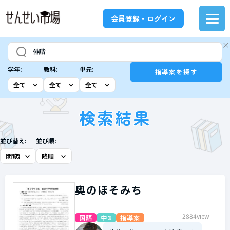
会員登録・ログイン
学年:
教科:
単元:
指導案を探す
検索結果
並び替え:
並び順:
奥のほそみち
2884view
国語
中3
指導案