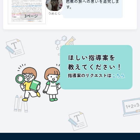
芭蕉の旅への思いを追究しま
す。
うめとら
3ページ
ほしい指導案を
教えてください！
指導案のリクエストは
こちら