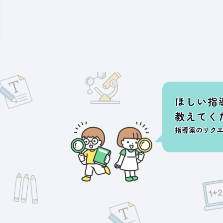
ほしい指
教えてく
指導案のリク