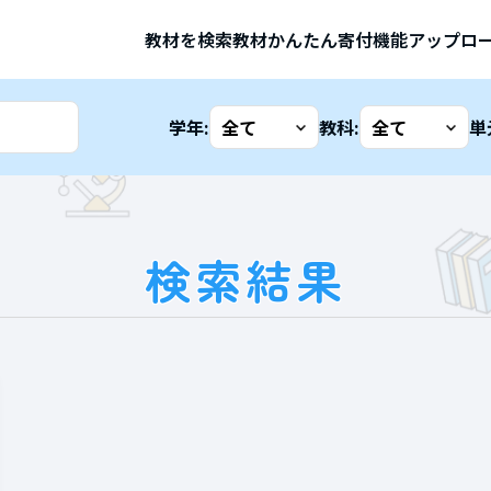
教材を検索
教材かんたん寄付機能
アップロ
学年:
教科:
単
検索結果