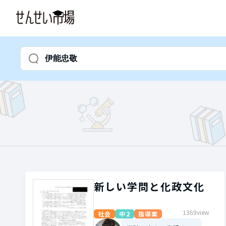
新しい学問と化政文化
1369view
社会
中2
指導案