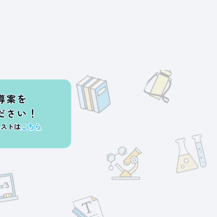
導案を
ださい！
エストは
こちら