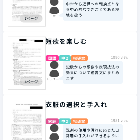
中世から近世への転換点とな
る中心的なできごとである検
地を扱う
re
7ページ
短歌を楽しむ
1990 view
国語
中2
指導案
短歌からの想像や表現技法の
効果について鑑賞文にまとめ
ます
トラチーニ
4ページ
衣服の選択と手入れ
1951 view
家庭
中2
指導案
洗剤の使用や汚れに応じた日
常着の手入れができるように