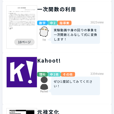
一次関数の利用
3825view
数学
中2
指導案
実験動画や身の回りの事象を
一次関数とみなして式に変換
します！
TH
10ページ
Kahoot!
3394view
理科
中1他
その他
ぜひ1度試してみてくださ
い！
Pocket
元禄文化