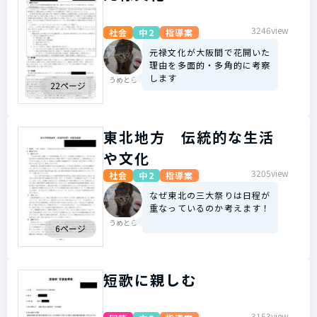
3246view
社会
中2
指導案
元禄文化が大阪間で花開いた
理由を多面的・多角的に考察
します
うめとら
22ページ
東北地方 伝統的な生活
や文化
3205view
社会
中2
指導案
なぜ東北の三大祭りは日程が
重なっているのか考えます！
うめとら
6ページ
短歌に親しむ
3153view