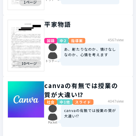
1ページ
平家物語
4567view
国語
中2
指導案
あ、射たりなのか、情けなし
なのか、心情を考えます
トラチーニ
10ページ
canvaの有無では授業の
質が大違い⁉︎
4047view
社会
中1他
スライド
canvaの有無では授業の質が
大違い⁉︎
Pocket