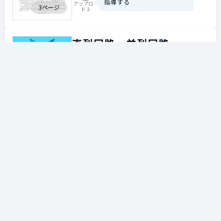
指導する
アップロー
3ページ
ド３
直列回路、並列回路
1916 view
理科
中2
スライド
並列回路と直列回路の違いを
わかりやすく見せることがで
きます！
やんばる先
生
漢詩の風景
1949 view
国語
中2
指導案
李白から孟浩然への手紙を書
くことで漢詩の理解を深めま
す
トラチーニ
4ページ