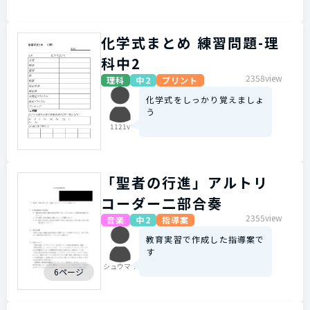
化学式まとめ 練習問題-理
科中2
2358view
理科
中2
プリント
化学式をしっかり覚えましょ
う
1121v
「聖者の行進」アルトリ
コーダー二部合奏
2355view
音楽
中2
指導案
教育実習で作成した指導案で
す
シュウマイ
6ページ