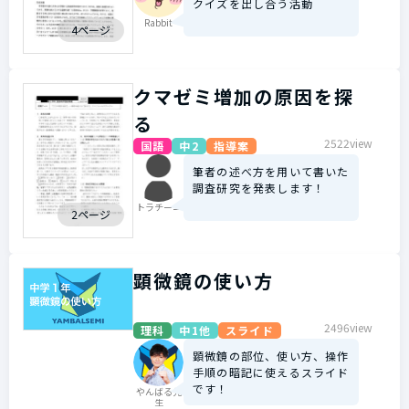
クイズを出し合う活動
Rabbit
4ページ
クマゼミ増加の原因を探
る
2522view
国語
中2
指導案
筆者の述べ方を用いて書いた
調査研究を発表します！
トラチーニ
2ページ
顕微鏡の使い方
2496view
理科
中1他
スライド
顕微鏡の部位、使い方、操作
手順の暗記に使えるスライド
です！
やんばる先
生