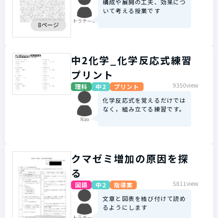
構成や展開の工夫、効果につ
いて考える授業です
トラチーニ
8ページ
中2化学_化学反応式練習
プリント
9350view
理科
中2
プリント
化学反応式を覚えるだけでは
なく，組み立てる練習です。
Nao
クマゼミ増加の原因を探
る
5811view
国語
中2
指導案
文章と図表を結び付けて読め
るようにします
トラチーニ