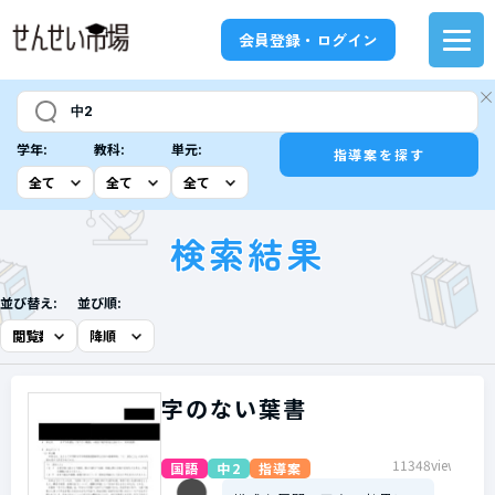
会員登録・ログイン
学年:
教科:
単元:
指導案を探す
検索結果
並び替え:
並び順:
字のない葉書
11348view
国語
中2
指導案