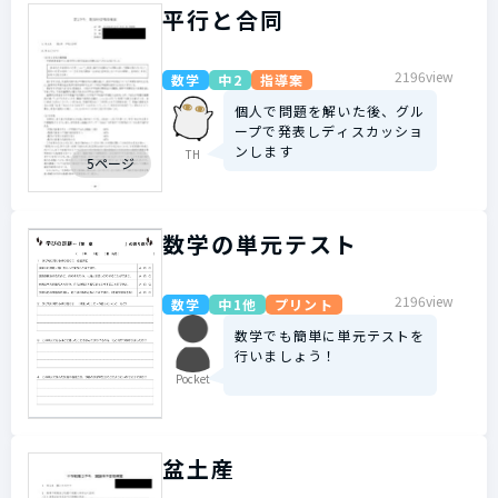
平行と合同
2196view
数学
中2
指導案
個人で問題を解いた後、グル
ープで発表しディスカッショ
ンします
TH
5ページ
数学の単元テスト
2196view
数学
中1他
プリント
数学でも簡単に単元テストを
行いましょう！
Pocket
盆土産