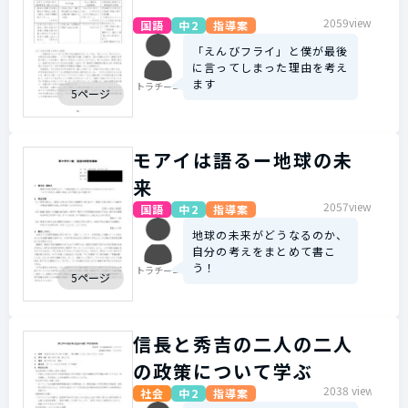
2059view
国語
中2
指導案
「えんびフライ」と僕が最後
に言ってしまった理由を考え
ます
トラチーニ
5ページ
モアイは語るー地球の未
来
2057view
国語
中2
指導案
地球の未来がどうなるのか、
自分の考えをまとめて書こ
う！
トラチーニ
5ページ
信長と秀吉の二人の二人
の政策について学ぶ
2038 view
社会
中2
指導案