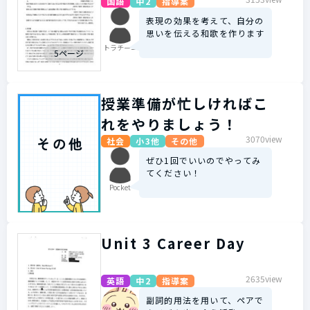
国語
中2
指導案
表現の効果を考えて、自分の
思いを伝える和歌を作ります
トラチーニ
5ページ
授業準備が忙しければこ
れをやりましょう！
3070view
社会
小3他
その他
ぜひ1回でいいのでやってみ
てください！
Pocket
Unit 3 Career Day
2635view
英語
中2
指導案
副詞的用法を用いて、ペアで