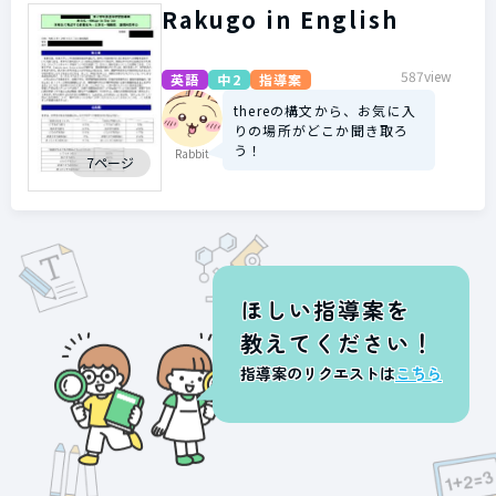
Rakugo in English
587view
英語
中2
指導案
thereの構文から、お気に入
りの場所がどこか聞き取ろ
う！
Rabbit
7ページ
ほしい指導案を
教えてください！
指導案のリクエストは
こちら