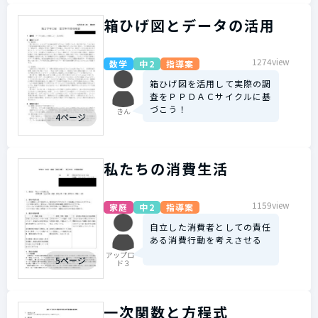
箱ひげ図とデータの活用
1274view
数学
中2
指導案
箱ひげ図を活用して実際の調
査をＰＰＤＡＣサイクルに基
づこう！
きん
4ページ
私たちの消費生活
1159view
家庭
中2
指導案
自立した消費者としての責任
ある消費行動を考えさせる
アップロー
5ページ
ド３
一次関数と方程式