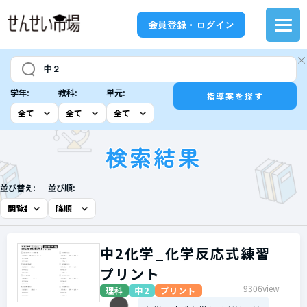
会員登録・ログイン
学年:
教科:
単元:
指導案を探す
検索結果
並び替え:
並び順:
中2化学_化学反応式練習
プリント
9306view
理科
中2
プリント