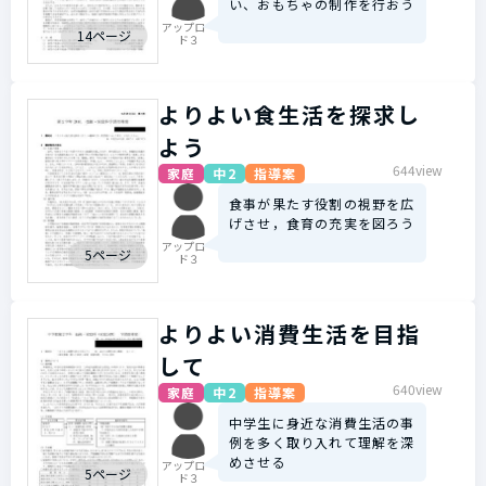
い、おもちゃの制作を行おう
アップロー
14ページ
ド３
よりよい食生活を探求し
よう
644view
家庭
中2
指導案
食事が果たす役割の視野を広
げさせ，食育の充実を図ろう
アップロー
5ページ
ド３
よりよい消費生活を目指
して
640view
家庭
中2
指導案
中学生に身近な消費生活の事
例を多く取り入れて理解を深
めさせる
アップロー
5ページ
ド３