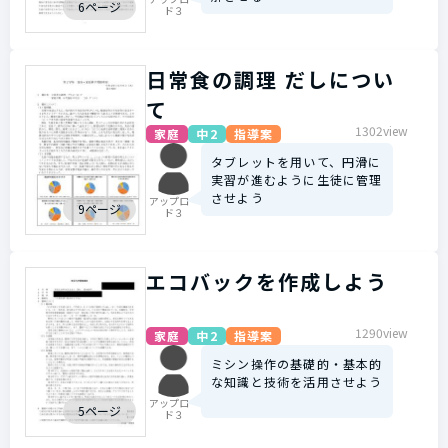
6ページ
ド３
日常食の調理 だしについ
て
1302view
家庭
中2
指導案
タブレットを用いて、円滑に
実習が進むように生徒に管理
させよう
アップロー
9ページ
ド３
エコバックを作成しよう
1290view
家庭
中2
指導案
ミシン操作の基礎的・基本的
な知識と技術を活用させよう
アップロー
5ページ
ド３