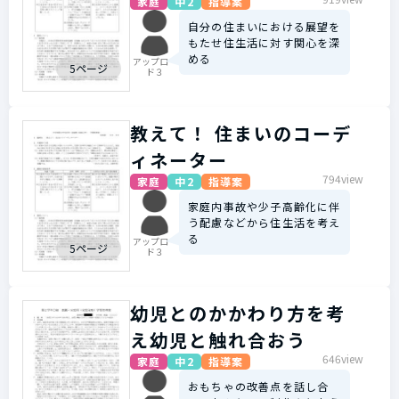
家庭
中2
指導案
自分の住まいにおける展望を
もたせ住生活に対す関心を深
める
アップロー
5ページ
ド３
教えて！ 住まいのコーデ
ィネーター
794view
家庭
中2
指導案
家庭内事故や少子高齢化に伴
う配慮などから住生活を考え
る
アップロー
5ページ
ド３
幼児とのかかわり方を考
え幼児と触れ合おう
646view
家庭
中2
指導案
おもちゃの改善点を話し合