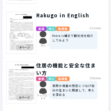
Rakugo in English
612view
英語
中2
指導案
there is構文で観光地を紹介
してみよう
きん
4ページ
住居の機能と安全な住ま
い方
598view
家庭
中2
指導案
実際の場面の想定につなげ自
分の住まいと関連して、考え
を深める
アップロー
6ページ
ド３