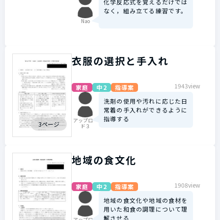
化学反応式を覚えるだけでは
なく，組み立てる練習です。
Nao
衣服の選択と手入れ
1943view
家庭
中2
指導案
洗剤の使用や汚れに応じた日
常着の手入れができるように
指導する
アップロー
3ページ
ド３
地域の食文化
1908view
家庭
中2
指導案
地域の食文化や地域の食材を
用いた和食の調理について理
解させる
アップロー