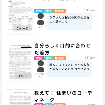
1041view
数学
中2
指導案
グラフと方程式の関係性を詳
しく調べよう
きん
23ページ
自分らしく目的に合わせ
た着方
967view
家庭
中2
指導案
着方によって人に与える印象
が異なることに気づかせよう
アップロー
4ページ
ド３
教えて！ 住まいのコーデ
ィネーター
919view