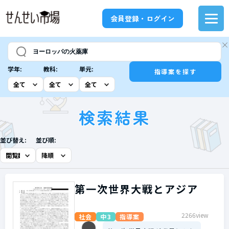
会員登録・ログイン
学年:
教科:
単元:
指導案を探す
検索結果
並び替え:
並び順:
第一次世界大戦とアジア
2266view
社会
中3
指導案