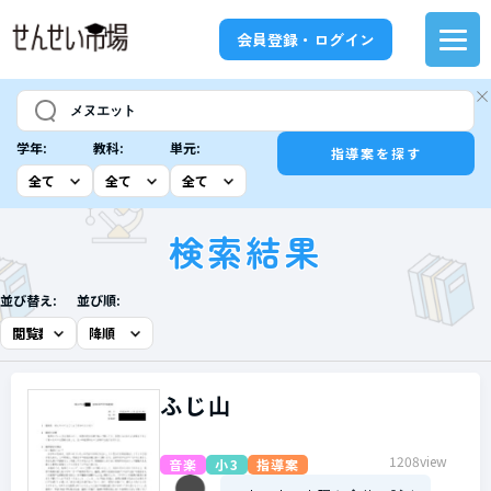
会員登録・ログイン
学年:
教科:
単元:
指導案を探す
検索結果
並び替え:
並び順:
ふじ山
1208view
音楽
小3
指導案