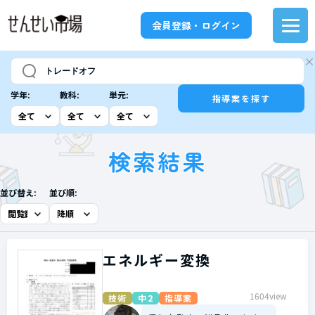
会員登録・ログイン
学年:
教科:
単元:
指導案を探す
検索結果
並び替え:
並び順:
エネルギー変換
1604view
技術
中2
指導案