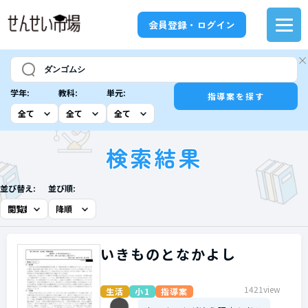
会員登録・ログイン
学年:
教科:
単元:
指導案を探す
検索結果
並び替え:
並び順:
いきものとなかよし
1421view
生活
小1
指導案