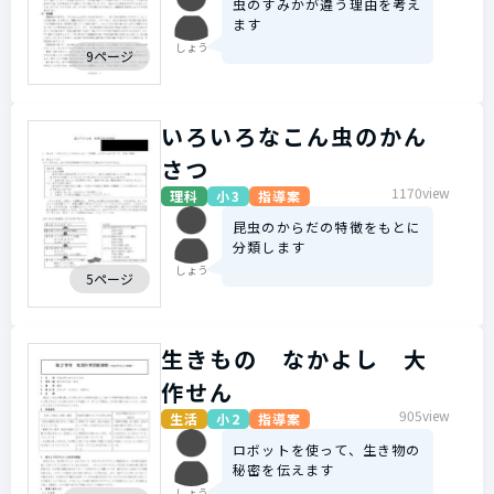
虫のすみかが違う理由を考え
ます
しょう
9ページ
いろいろなこん虫のかん
さつ
1170view
理科
小3
指導案
昆虫のからだの特徴をもとに
分類します
しょう
5ページ
生きもの なかよし 大
作せん
905view
生活
小2
指導案
ロボットを使って、生き物の
秘密を伝えます
しょう