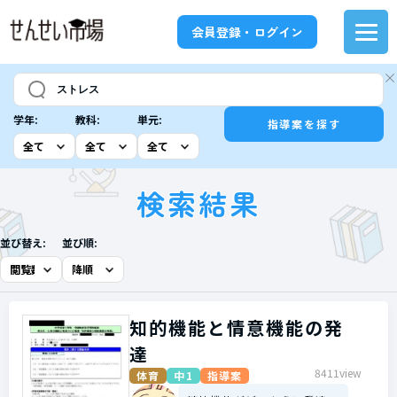
会員登録・ログイン
学年:
教科:
単元:
指導案を探す
検索結果
並び替え:
並び順:
知的機能と情意機能の発
達
8411view
体育
中1
指導案