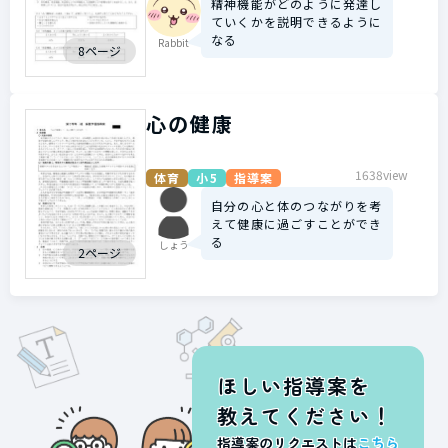
精神機能がどのように発達し
ていくかを説明できるように
なる
Rabbit
8ページ
心の健康
1638view
体育
小5
指導案
自分の心と体のつながりを考
えて健康に過ごすことができ
る
しょう
2ページ
ほしい指導案を
教えてください！
指導案のリクエストは
こちら