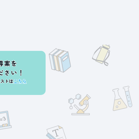
導案を
ださい！
エストは
こちら