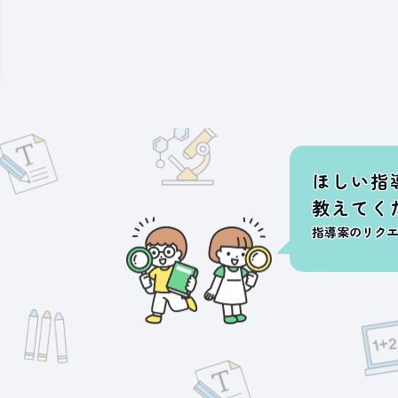
ほしい指
教えてく
指導案のリク