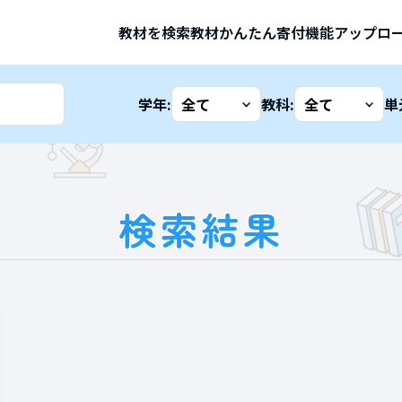
教材を検索
教材かんたん寄付機能
アップロ
学年:
教科:
単
検索結果