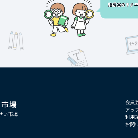
指導案のリク
会員
い市場
アッ
せい市場
利用
お問