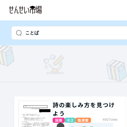
詩の楽しみ方を見つけ
よう
4907view
国語
小2
指導案