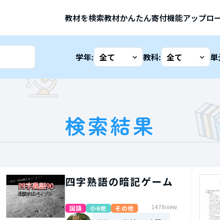
教材を検索
教材かんたん寄付機能
アップロ
学年:
教科:
単
検索結果
四字熟語の暗記ゲーム
1478view
国語
小6他
その他