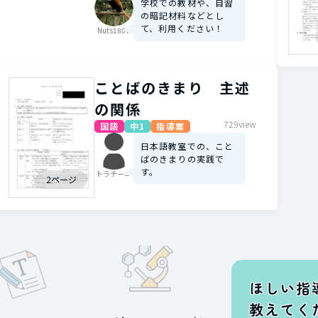
学校での教材や、自習
の暗記材料などとし
て、利用ください！
Nuts1807
ことばのきまり 主述
の関係
729view
国語
中1
指導案
日本語教室での、こと
ばのきまりの実践で
す。
トラチーニ
2ページ
ほしい指
教えてく