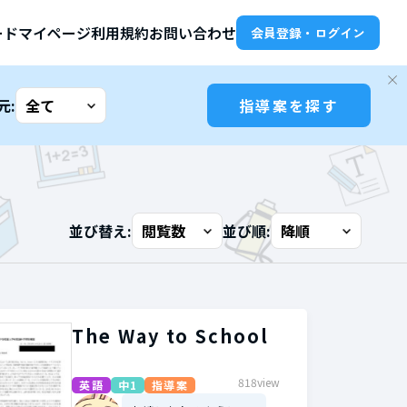
ード
マイページ
利用規約
お問い合わせ
会員登録・ログイン
元:
指導案を探す
並び替え:
並び順:
The Way to School
818view
英語
中1
指導案