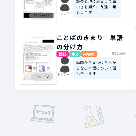
詩の表現に着目して面
白さを知り、友達に発
表します。
しょう
11ページ
ことばのきまり 単語
の分け方
801view
国語
中2
指導案
動画から見つけたおか
しな日本語について話
し合います
トラチーニ
7ページ