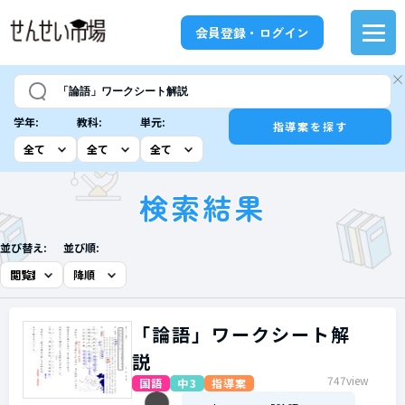
会員登録・ログイン
学年:
教科:
単元:
指導案を探す
検索結果
並び替え:
並び順:
「論語」ワークシート解
説
747view
国語
中3
指導案