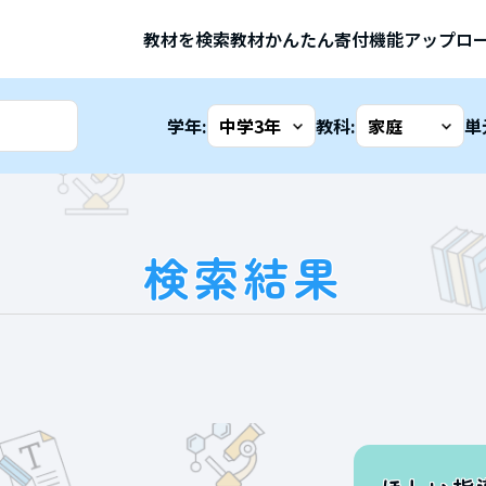
教材を検索
教材かんたん寄付機能
アップロ
学年:
教科:
単
検索結果