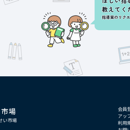
ほしい指
教えてく
指導案のリク
会員
い市場
アッ
せい市場
利用
お問