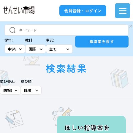
会員登録・ログイン
学年:
教科:
単元:
指導案を探す
検索結果
並び替え:
並び順:
ほしい指導案を