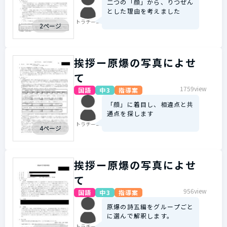
二つの「顔」から、りつぜん
とした理由を考えました
トラチーニ
2ページ
挨拶ー原爆の写真によせ
て
1759view
国語
中3
指導案
「顔」に着目し、相違点と共
通点を探します
トラチーニ
4ページ
挨拶ー原爆の写真によせ
て
956view
国語
中3
指導案
原爆の詩五編をグループごと
に選んで解釈します。
トラチーニ