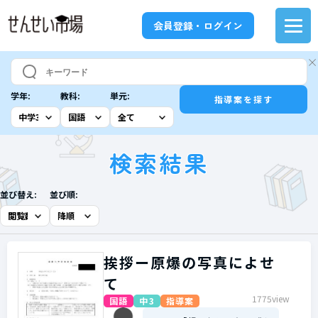
会員登録・ログイン
学年:
教科:
単元:
指導案を探す
検索結果
並び替え:
並び順:
挨拶ー原爆の写真によせ
て
1775view
国語
中3
指導案