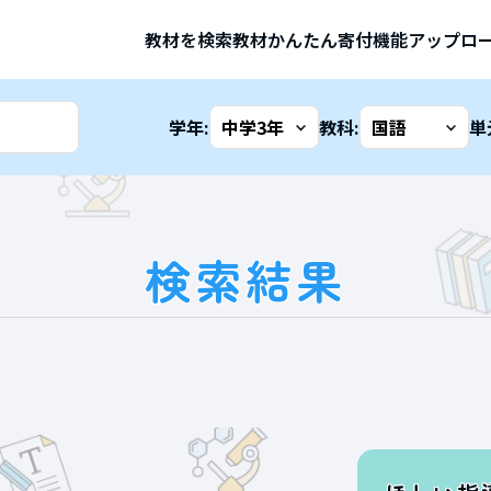
教材を検索
教材かんたん寄付機能
アップロ
学年:
教科:
単
検索結果