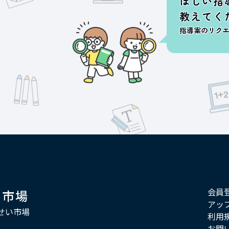
ほしい指
教えてく
指導案のリク
会員
い市場
アッ
せい市場
利用
お問