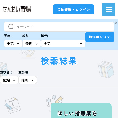
会員登録・ログイン
学年:
教科:
単元:
指導案を探す
検索結果
並び替え:
並び順:
ほしい指導案を