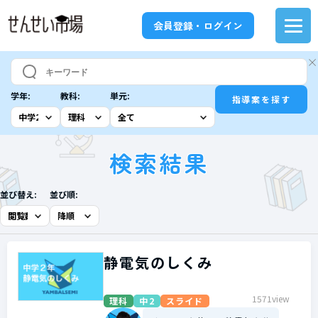
会員登録・ログイン
学年:
教科:
単元:
指導案を探す
検索結果
並び替え:
並び順:
静電気のしくみ
1571view
理科
中2
スライド