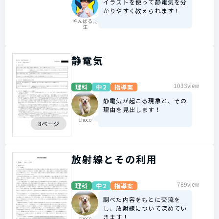
イラストを使って静電気を分
かりやすく教えられます！
やんばる先
生
静電気
1033view
理科
中2
指導案
静電気が起こる現象と、その
理由を見出します！
choco
8ページ
放射線とその利用
789view
理科
中2
指導案
調べた内容をもとに交流を
し、放射線について深めてい
きます！
choco