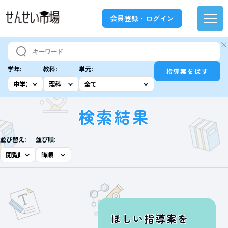
会員登録・ログイン
学年:
教科:
単元:
指導案を探す
検索結果
並び替え:
並び順:
ほしい指導案を