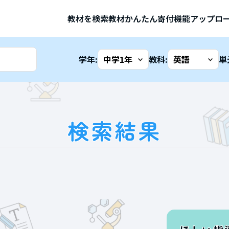
教材を検索
教材かんたん寄付機能
アップロ
学年:
教科:
単
検索結果