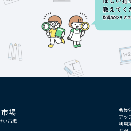
ほしい指
教えてく
指導案のリク
会員
い市場
アッ
せい市場
利用
お問